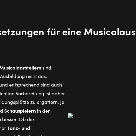
set­zun­gen für eine Mu­si­ca­l­aus
Musicaldarstellers
sind,
 Ausbildung nicht aus.
 und entsprechend sind auch
richtige Vorbereitung ist daher
ldungsplätze zu ergattern. Je
nd Schauspielern
in der
 besser. Ob die
Tanz- und
cher