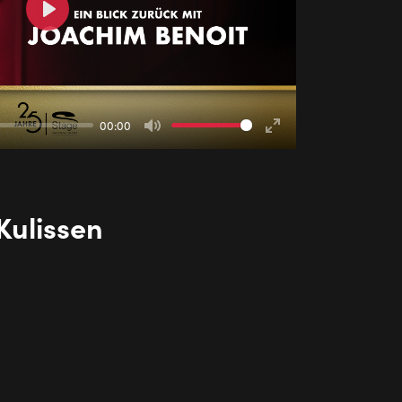
Play
00:00
Mute
Enter
fullscreen
u­lis­sen