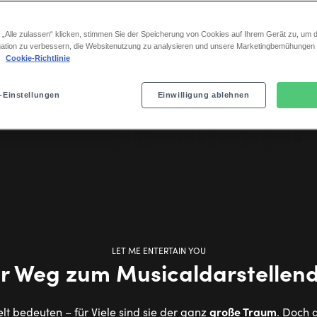
 „Alle zulassen“ klicken, stimmen Sie der Speicherung von Cookies auf Ihrem Gerät zu, um d
ation zu verbessern, die Websitenutzung zu analysieren und unsere Marketingbemühungen
.
Cookie-Richtlinie
-Einstellungen
Einwilligung ablehnen
LET ME ENTERTAIN YOU
r Weg zum Mu­si­caldar­stel­len
große Traum
elt bedeuten – für Viele sind sie der ganz
. Doch 