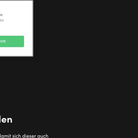
ie
 zu
OK
den
damit sich dieser auch