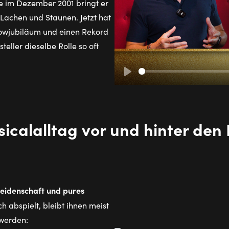
e im Dezember 2001 bringt er
Lachen und Staunen. Jetzt hat
howjubiläum und einen Rekord
teller dieselbe Rolle so oft
Play
i­cal­all­tag vor und hin­ter den K
Leidenschaft und pures
h abspielt, bleibt ihnen meist
 werden: