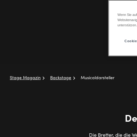
Wenn Sie auf
Websitenavig
unterstützen
Cookie
Stage Magazin
Backstage
Musicaldarsteller
Pfadnavigation
De
Die Bretter, die die W