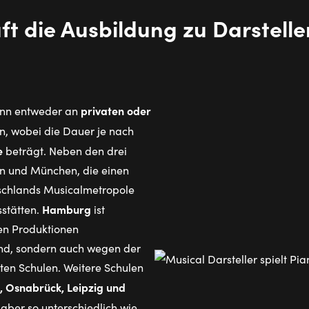
ft die Aus­bil­dung zu Dar­stel­le
privaten oder
kann entweder an
n, wobei die Dauer je nach
e
beträgt. Neben den drei
en und München, die einen
tschlands Musicalmetropole
Hamburg
stätten.
ist
hen Produktionen
nd, sondern auch wegen der
eten Schulen. Weitere Schulen
t, Osnabrück, Leipzig und
ber so unterschiedlich wie