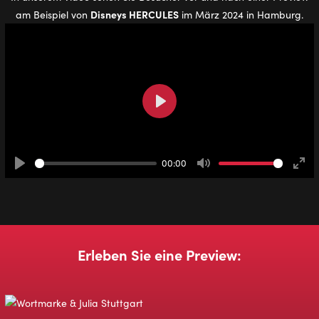
Disneys HERCULES
am Beispiel von
im März 2024 in Hamburg.
Play
00:00
Play
Mute
Ente
full
Erleben Sie eine Preview: