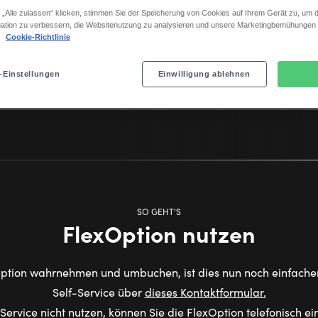
 „Alle zulassen“ klicken, stimmen Sie der Speicherung von Cookies auf Ihrem Gerät zu, um d
ation zu verbessern, die Websitenutzung zu analysieren und unsere Marketingbemühungen
.
Cookie-Richtlinie
ösen
-Einstellungen
Einwilligung ablehnen
SO GEHT'S
FlexOption nutzen
Option wahrnehmen und umbuchen, ist dies nun noch einfach
Self-Service über
dieses Kontaktformular.
Service nicht nutzen, können Sie die FlexOption telefonisch ei