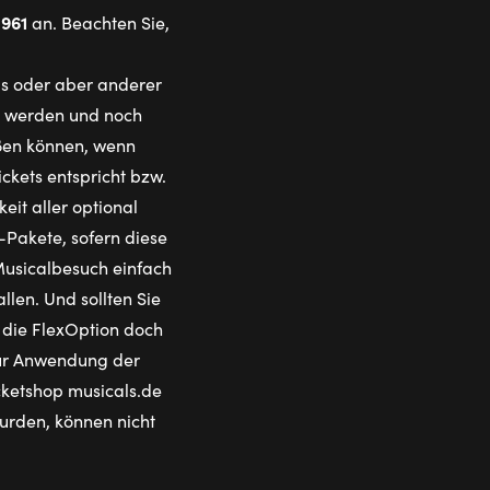
1961
an. Beachten Sie,
ls oder aber anderer
rt werden und noch
eßen können, wenn
ckets entspricht bzw.
it aller optional
Pakete, sofern diese
Musicalbesuch einfach
len. Und sollten Sie
die FlexOption doch
 Zur Anwendung der
icketshop musicals.de
wurden, können nicht