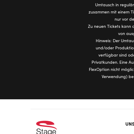
Umtausch in regulär 
zusammen mit einem Tic
nur vor de
Zu neuen Tickets kann d
von ausg
Hinweis: Der Umtaus
und/oder Produktion
verfügbar sind ode
Privatkunden. Eine Au
FlexOption nicht mögli
Verwendung) behä
Foo
UNS
doo