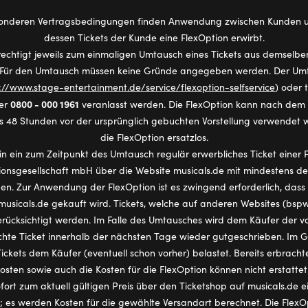
onderen Vertragsbedingungen finden Anwendung zwischen Kunden un
dessen Tickets der Kunde eine FlexOption erwirbt.
rechtigt jeweils zum einmaligen Umtausch eines Tickets aus demselb
 Für den Umtausch müssen keine Gründe angegeben werden. Der Umt
://www.stage-entertainment.de/service/flexoption-selfservice
) oder 
0800 - 000 1961
ter
veranlasst werden. Die FlexOption kann nach dem 
s 48 Stunden vor der ursprünglich gebuchten Vorstellung verwendet 
die FlexOption ersatzlos.
n ein zum Zeitpunkt des Umtausch regulär erwerbliches Ticket einer 
ionsgesellschaft mbH über die Website musicals.de mit mindestens d
n. Zur Anwendung der FlexOption ist es zwingend erforderlich, dass
musicals.de gekauft wird. Tickets, welche auf anderen Websites (bspw
rücksichtigt werden. Im Falle des Umtausches wird dem Käufer der vo
hte Ticket innerhalb der nächsten Tage wieder gutgeschrieben. Im 
ckets dem Käufer (eventuell schon vorher) belastet. Bereits erbrachte
osten sowie auch die Kosten für die FlexOption können nicht erstatte
fort zum aktuell gültigen Preis über den Ticketshop auf musicals.de
 es werden Kosten für die gewählte Versandart berechnet. Die FlexO