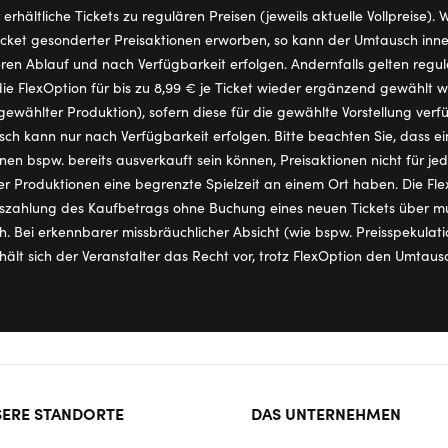
erhältliche Tickets zu regulären Preisen (jeweils aktuelle Vollpreise).
ket gesonderter Preisaktionen erworben, so kann der Umtausch inner
ren Ablauf und nach Verfügbarkeit erfolgen. Andernfalls gelten regul
ie FlexOption für bis zu 8,99 € je Ticket wieder ergänzend gewählt
ewählter Produktion), sofern diese für die gewählte Vorstellung verfü
ch kann nur nach Verfügbarkeit erfolgen. Bitte beachten Sie, dass ei
en bspw. bereits ausverkauft sein können, Preisaktionen nicht für je
r Produktionen eine begrenzte Spielzeit an einem Ort haben. Die Flex
szahlung des Kaufbetrags ohne Buchung eines neuen Tickets über mus
ch. Bei erkennbarer missbräuchlicher Absicht (wie bspw. Preisspekula
lt sich der Veranstalter das Recht vor, trotz FlexOption den Umtaus
ter
ERE STANDORTE
DAS UNTERNEHMEN
rmat