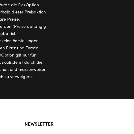
 Wurde die FlexOption
halb dieser Preisaktion
äre Preise.
 werden (Preise abhängig
gbar ist.
nzelne Vorstellungen
den Platz und Termin
Option gilt nur für
icals.de ist durch die
tionen und massenweiser
ch zu verweigern.
NEWSLETTER