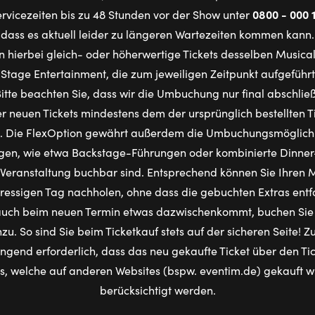
0800 - 000 
vicezeiten bis zu 48 Stunden vor der Show unter
dass es aktuell leider zu längeren Wartezeiten kommen kann.
n hierbei gleich- oder höherwertige Tickets desselben Musica
Stage Entertainment, die zum jeweiligen Zeitpunkt aufgefüh
Bitte beachten Sie, dass wir die Umbuchung nur final abschli
r neuen Tickets mindestens dem der ursprünglich bestellten Ti
t. Die FlexOption gewährt außerdem die Umbuchungsmöglichke
gen, wie etwa Backstage-Führungen oder kombinierte Dinner-
Veranstaltung buchbar sind. Entsprechend können Sie Ihren 
ressigen Tag nachholen, ohne dass die gebuchten Extras entfal
auch beim neuen Termin etwas dazwischenkommt, buchen Sie 
nzu. So sind Sie beim Ticketkauf stets auf der sicheren Seite!
ingend erforderlich, dass das neu gekaufte Ticket über den T
ts, welche auf anderen Websites (bspw. eventim.de) gekauft 
berücksichtigt werden.