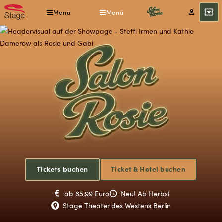
Direkt
Menü
Menü
Mein
Tickets
zum
Konto
Inhalt
Salen
Rosi
Tickets buchen
Ticket & Hotel buchen
ab 65,99 Euro
Neu! Ab Herbst
Stage Theater des Westens Berlin