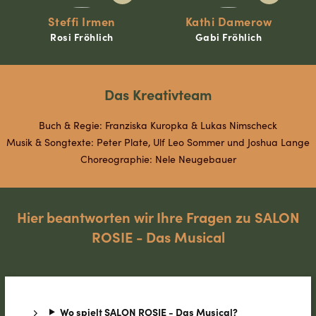
Steffi Irmen
Kathi Damerow
Rosi Fröhlich
Gabi Fröhlich
Das Kreativteam
Buch & Regie: Franziska Kuropka & Lukas Nimscheck
Musik & Songtexte: Peter Plate, Ulf Leo Sommer und Joshua Lange
Choreographie: Nele Neugebauer
Hier beantworten wir Ihre Fragen zu SALON
ROSIE - Das Musical
Wo spielt SALON ROSIE - Das Musical?