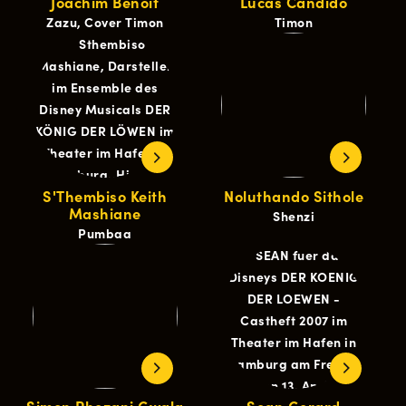
Joachim Benoit
Lucas Cândido
Zazu, Cover Timon
Timon
S'Thembiso Keith
Noluthando Sithole
Mashiane
Shenzi
Pumbaa