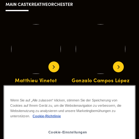
MAIN CAST
KREATIVE
ORCHESTER
Matthieu Vinetot
Gonzalo Campos López
Mufasa
Simba
Wenn Sie auf „Alle zulassen“ klicken, stimmen Sie der Speicherung von
Cookies auf Ihrem Gerät zu, um die Websitenavigation zu verbessern, die
Websitenutzung zu analysieren und unsere Marketingbemühungen zu
unterstützen.
Cookie-Richtlinie
Cookie-Einstellungen