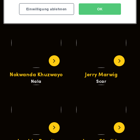
Bongiwe Malunga
Kayla Briana Pierce
Einwilligung ablehnen
OK
Rafiki
Sarabi
Nokwanda Khuzwayo
Jerry Marwig
Nala
Scar