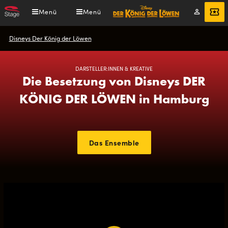
Direkt
Menü
Menü
Mein
Angebot
zum
Konto
Inhalt
Pfadnavigation
Disneys Der König der Löwen
DARSTELLER:INNEN & KREATIVE
Die Besetzung von Disneys DER
KÖNIG DER LÖWEN in Hamburg
Das Ensemble