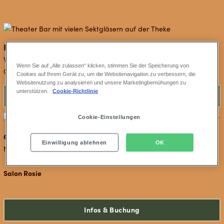
Für Ihren Besuch an der Theaterbar
Wählen Sie zwischen einer Vielzahl von Getränken und Snacks vor
Wenn Sie auf „Alle zulassen“ klicken, stimmen Sie der Speicherung von
Ort!
Cookies auf Ihrem Gerät zu, um die Websitenavigation zu verbessern, die
Websitenutzung zu analysieren und unsere Marketingbemühungen zu
unterstützen.
Cookie-Richtlinie
Mehr erfahren
Cookie-Einstellungen
Getränkepakete im Theater des Westens
Einwilligung ablehnen
OK
Nur kombinierbar mit Tickets für die Shows
Salon Rosie
Infos & Buchung