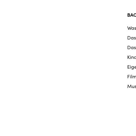
BA
Was
Das
Das
Kin
Eig
Fil
Mus