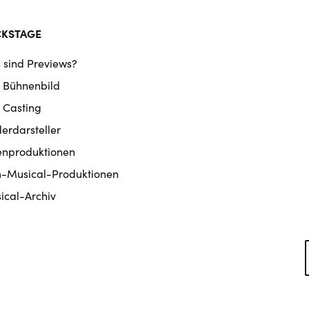
CKSTAGE
 sind Previews?
 Bühnenbild
 Casting
derdarsteller
enproduktionen
m-Musical-Produktionen
ical-Archiv