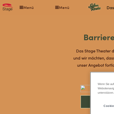
Direkt
Salon
Das
Menü
Menü
zum
Rosie
Inhalt
-
Das
Music
Barrier
Das Stage Theater d
und wir möchten, dass
unser Angebot fortla
Wenn Sie auf
Websitenavig
unterstützen
Cookie