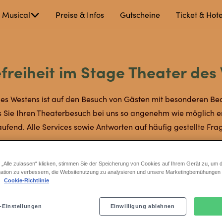
 Musical
Preise & Infos
Gutscheine
Ticket & Hote
al
efreiheit im Stage Theater des
es Westens ist auf den Besuch von Gästen mit besonderen Bedü
 Sie Ihren Theaterbesuch bei uns so angenehm wie möglich e
ufend. Alle Services sowie Antworten auf häufig gestellte Frag
 „Alle zulassen“ klicken, stimmen Sie der Speicherung von Cookies auf Ihrem Gerät zu, um d
ation zu verbessern, die Websitenutzung zu analysieren und unsere Marketingbemühungen
.
Cookie-Richtlinie
Mehr lesen
Mehr lesen
-Einstellungen
Einwilligung ablehnen