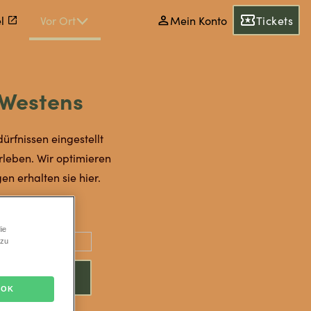
l
Vor Ort
Mein Konto
Tickets
 Westens
rfnissen eingestellt
rleben. Wir optimieren
en erhalten sie hier.
ie
 zu
OK